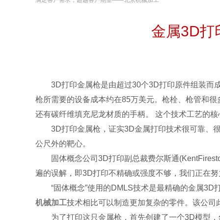
满足客户需求，超越客户期望——北京机械加工
金属3D
3D打印金属枪是由超过30个3D打印原件组装而
枪所需要的设备成本约在85万美元。枪栓、枪管和很
还有碳纤维填充尼龙材质的手柄。 这个技术工艺的核
3D打印金属枪，证实3D金属打印技术很可靠、很精
公尺外的靶心。
固体概念公司3D打印副总裁费尔斯通(KentFire
遍的误解，即3D打印不精确或强度不够，我们正在努
“固体概念”使用的DMLS技术是最精确的金属3D
机械加工
技术相比可以制造更加复杂的零件。该公司
为了打印这只金属枪，首先创建了一个3D模型，然