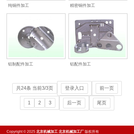
纯铜件加工
精密铜件加工
铝制配件加工
铝配件加工
共24条 当前3/3页
登录入口
前一页
1
2
3
后一页
尾页
Copyright © 2025
北京机械加工
北京机械加工厂
版权所有